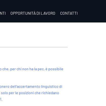
NTI
OPPORTUNITÀ DI LAVORO
CONTATTI
 che, per chi non ha la pec, è possibile
esonero dell’accertamento linguistico di
solo per le posizioni che richiedano
1.