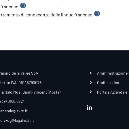
o
i francese
o
certamento di conoscenza della lingua francese
asino de la Vallée SpA
Amministrazione 
Partita IVA 01045790076
Codice etico
ia Italo Mus, Saint-Vincent (Aosta)
Portale Aziendale
+39) 0166.5221
enerale@svrc.it
dlv-dg@legalmail.it