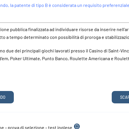
ando, la patente di tipo B è considerata un requisito preferenzial
zione pubblica finalizzata ad individuare risorse da inserire nell’
tto a tempo determinato con possibilità di proroga e stabilizzaz
no due dei principali giochi lavorati presso il Casino di Saint-Vi
d’em, Poker Ultimate, Punto Banco, Roulette Americana e Roulet
NDO
SCA
o
e – prova di selezione – test inglese