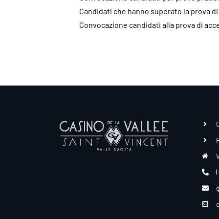
Candidati che hanno superato la prova d
Convocazione candidati alla prova di ac
C
V
(
g
c