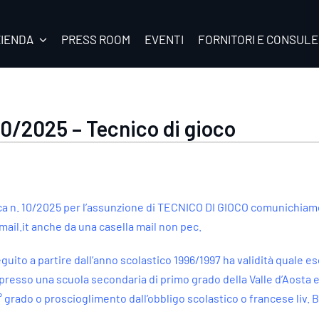
ZIENDA
PRESS ROOM
EVENTI
FORNITORI E CONSULE
10/2025 – Tecnico di gioco
lica n. 10/2025 per l’assunzione di TECNICO DI GIOCO comunichiamo
ail.it
anche da una casella mail non pec.
eguito a partire dall’anno scolastico 1996/1997 ha validità quale 
esso una scuola secondaria di primo grado della Valle d’Aosta e 
 grado o proscioglimento dall’obbligo scolastico o francese liv. B