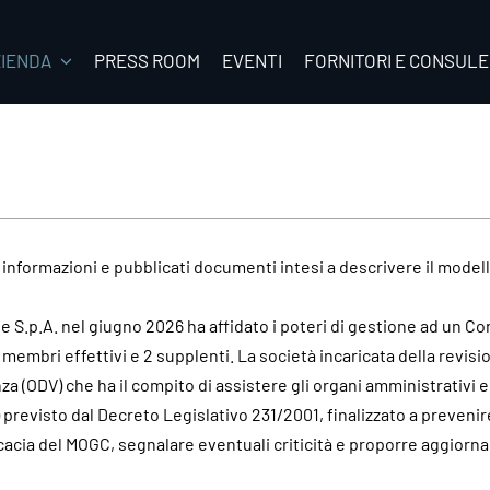
ZIENDA
PRESS ROOM
EVENTI
FORNITORI E CONSULE
informazioni e pubblicati documenti intesi a descrivere il model
ée S.p.A. nel giugno 2026 ha affidato i poteri di gestione ad un Co
 membri effettivi e 2 supplenti. La società incaricata della revis
 (ODV) che ha il compito di assistere gli organi amministrativi e 
previsto dal Decreto Legislativo 231/2001, finalizzato a preveni
efficacia del MOGC, segnalare eventuali criticità e proporre aggio