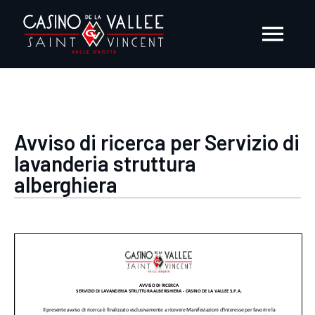
Salta
al
Togg
contenuto
Navi
AZIENDA
Avviso di ricerca per Servizio di
PRESS ROOM
lavanderia struttura
alberghiera
EVENTI
FORNITORI E CONSULENTI
OPPORTUNITÀ DI LAVORO