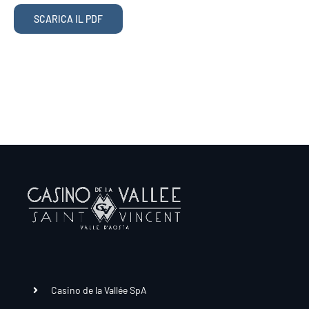
SCARICA IL PDF
Casino de la Vallée SpA