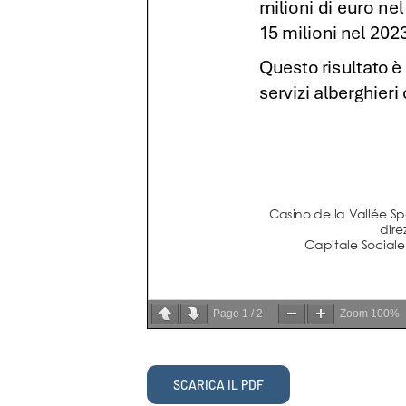
Page
1
/
2
Zoom
100%
SCARICA IL PDF