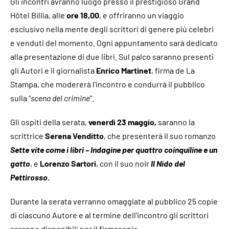
Gli incontri avranno luogo presso il prestigioso Grand
Hôtel Billia, alle
ore 18,00
, e offriranno un viaggio
esclusivo nella mente degli scrittori di genere più celebri
e venduti del momento. Ogni appuntamento sarà dedicato
alla presentazione di due libri. Sul palco saranno presenti
gli Autori e il giornalista
Enrico Martinet
, firma de La
Stampa, che modererà l’incontro e condurrà il pubblico
sulla “
scena del crimine
”.
Gli ospiti della serata,
venerdì 23 maggio,
saranno la
scrittrice
Serena Venditto
, che presenterà il suo romanzo
Sette vite come i libri – Indagine per quattro coinquiline e un
gatto
, e
Lorenzo Sartori
, con il suo noir
Il Nido del
Pettirosso
.
Durante la serata verranno omaggiate al pubblico 25 copie
di ciascuno Autore e al termine dell’incontro gli scrittori
saranno disponibili per il firmacopie.