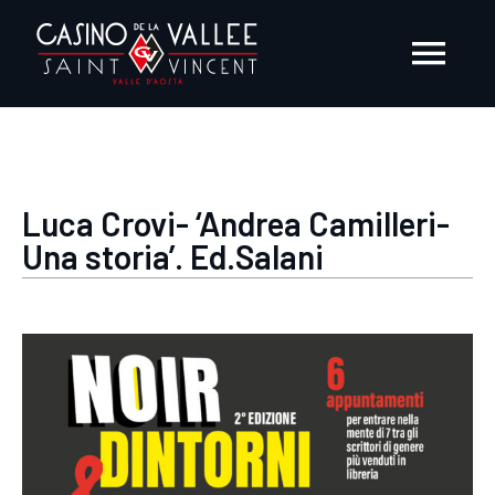
Salta
al
Togg
contenuto
Navi
AZIENDA
Luca Crovi- ‘Andrea Camilleri-
PRESS ROOM
Una storia’. Ed.Salani
EVENTI
FORNITORI E CONSULENTI
OPPORTUNITÀ DI LAVORO