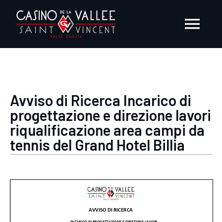
Salta
al
Togg
contenuto
Navi
AZIENDA
Avviso di Ricerca Incarico di
PRESS ROOM
progettazione e direzione lavori
riqualificazione area campi da
EVENTI
tennis del Grand Hotel Billia
FORNITORI E CONSULENTI
OPPORTUNITÀ DI LAVORO