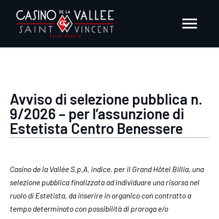
Salta
al
Togg
contenuto
Navi
AZIENDA
Avviso di selezione pubblica n.
PRESS ROOM
9/2026 – per l’assunzione di
Estetista Centro Benessere
EVENTI
Casino de la Vallée S.p.A. indice, per il Grand Hôtel Billia, una
FORNITORI E CONSULENTI
selezione pubblica finalizzata ad individuare una risorsa nel
ruolo di Estetista, da inserire in organico con contratto a
tempo determinato con possibilità di proroga e/o
OPPORTUNITÀ DI LAVORO