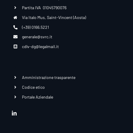
Partita IVA 01045790076
Via Italo Mus, Saint-Vincent (Aosta)
(+39) 0166.5221
generale@svrc.it
cdlv-dg@legalmail.it
Amministrazione trasparente
Codice etico
Portale Aziendale