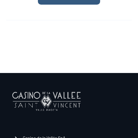
Casino de la Vallée SpA